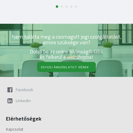
Nem találta meg a csomagolt jogi szolgáltatást,
amire szüksége van?
Dobja be az online Kívánságládába
és felkerül a webshopba!
EGYEDI ÁRAJÁNLATOT KÉREK
Facebook
LinkedIn
Elérhetőségek
Kapcsolat