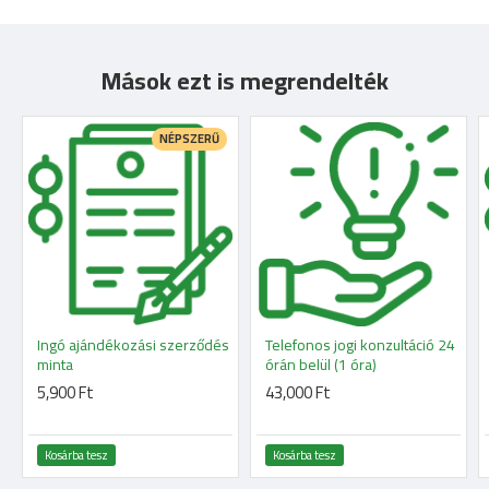
Mások ezt is megrendelték
NÉPSZERŰ
Ingó ajándékozási szerződés
Telefonos jogi konzultáció 24
minta
órán belül (1 óra)
5,900 Ft
43,000 Ft
Kosárba tesz
Kosárba tesz