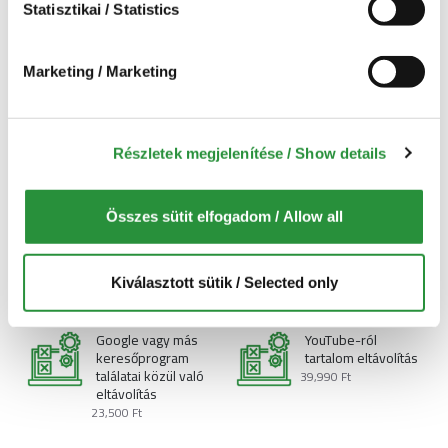
Statisztikai / Statistics
Az internetes tartalom, amit el kíván távolítani (link):
Marketing / Marketing
Részletek megjelenítése / Show details
KOSÁRBA TESZ
Összes sütit elfogadom / Allow all
Kívánságlistára
HASONLÓ TERMÉKEK
NÉPSZERŰ TERMÉKEK
Kiválasztott sütik / Selected only
Google vagy más
YouTube-ról
keresőprogram
tartalom eltávolítás
találatai közül való
39,990 Ft
eltávolítás
23,500 Ft