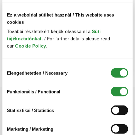
Ez a weboldal sütiket használ / This website uses
cookies
További részletekért kérjük olvassa el a
Süti
tájékoztatónkat
. / For further details please read
our
Cookie Policy
.
Zoom
Microsoft
Google
Teams
Meet
Hozzájárulás
Elengedhetetlen / Necessary
kiválasztása
Funkcionális / Functional
Miben segíthetünk?
Statisztikai / Statistics
Írja meg nekünk, milyen jogi ügyben tudunk
Önnek segíteni!
Marketing / Marketing