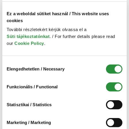
A keresési feltételeknek megfelelő
termék(ek)
Ez a weboldal sütiket használ / This website uses
cookies
További részletekért kérjük olvassa el a
Süti tájékoztatónkat
. / For further details please read
our
Cookie Policy
.
Hozzájárulás
Elengedhetetlen / Necessary
kiválasztása
Céges ügyvéd
folyamatos
rendelkezésre állással
Funkcionális / Functional
1 hónapig
175,900 Ft
Statisztikai / Statistics
Marketing / Marketing