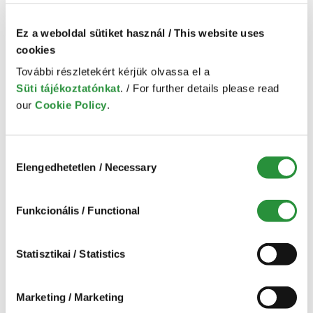
A keresési feltételeknek megfelelő
termék(ek)
Ez a weboldal sütiket használ / This website uses
cookies
További részletekért kérjük olvassa el a
Süti tájékoztatónkat
. / For further details please read
our
Cookie Policy
.
NÉPSZERŰ
Hozzájárulás
Elengedhetetlen / Necessary
kiválasztása
Google vagy más
keresőprogram
találatai közül való
Funkcionális / Functional
eltávolítás
23,500 Ft
Statisztikai / Statistics
Marketing / Marketing