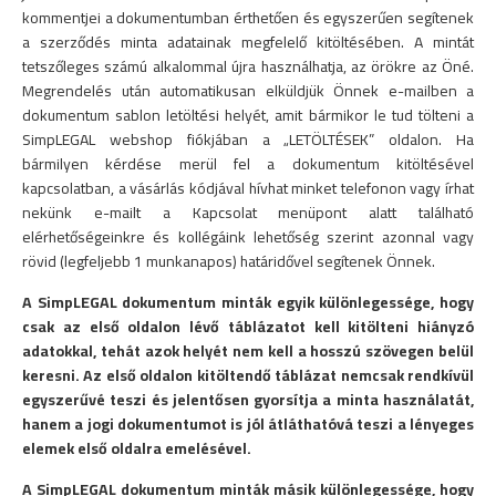
kommentjei a dokumentumban érthetően és egyszerűen segítenek
a szerződés minta adatainak megfelelő kitöltésében. A mintát
tetszőleges számú alkalommal újra használhatja, az örökre az Öné.
Megrendelés után automatikusan elküldjük Önnek e-mailben a
dokumentum sablon letöltési helyét, amit bármikor le tud tölteni a
SimpLEGAL webshop fiókjában a „LETÖLTÉSEK” oldalon. Ha
bármilyen kérdése merül fel a dokumentum kitöltésével
kapcsolatban, a vásárlás kódjával hívhat minket telefonon vagy írhat
nekünk e-mailt a Kapcsolat menüpont alatt található
elérhetőségeinkre és kollégáink lehetőség szerint azonnal vagy
rövid (legfeljebb 1 munkanapos) határidővel segítenek Önnek.
A SimpLEGAL dokumentum minták egyik különlegessége, hogy
csak az első oldalon lévő táblázatot kell kitölteni hiányzó
adatokkal, tehát azok helyét nem kell a hosszú szövegen belül
keresni. Az első oldalon kitöltendő táblázat nemcsak rendkívül
egyszerűvé teszi és jelentősen gyorsítja a minta használatát,
hanem a jogi dokumentumot is jól átláthatóvá teszi a lényeges
elemek első oldalra emelésével.
A SimpLEGAL dokumentum minták másik különlegessége, hogy