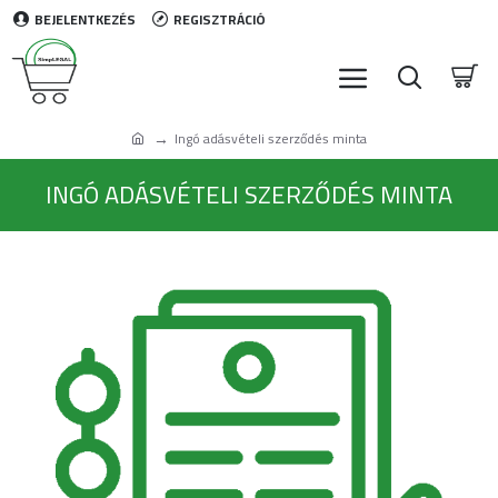
BEJELENTKEZÉS
REGISZTRÁCIÓ
Ingó adásvételi szerződés minta
INGÓ ADÁSVÉTELI SZERZŐDÉS MINTA