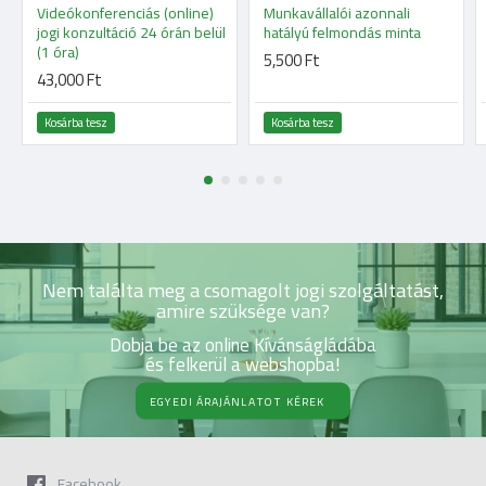
Videókonferenciás (online)
Munkavállalói azonnali
jogi konzultáció 24 órán belül
hatályú felmondás minta
(1 óra)
5,500 Ft
43,000 Ft
Kosárba tesz
Kosárba tesz
Nem találta meg a csomagolt jogi szolgáltatást,
amire szüksége van?
Dobja be az online Kívánságládába
és felkerül a webshopba!
EGYEDI ÁRAJÁNLATOT KÉREK
Facebook