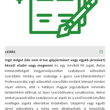
LEÍRÁS
Ingó dolgot (ide nem értve gépjárművet vagy egyéb járművet)
készül eladni vagy megvenni
és egy mindkét fél jogait, illetve
kötelezettségeit kiegyensúlyozottan szabályozó adásvételi
szerződés mintára van szüksége a gyors szerződéskötéshez?
Professzionális ingó adásvételi szerződés mintánk kiterjed minden
olyan elemre, amit a hatályos magyar jogszabályok minimális
tartalomként előírnak az ilyen szerződésekre vonatkozóan, illetve
amiket javasolt előre szabályozni az eladó és a vevő közötti későbbi
esetleges jogvita elkerülése érdekében. Gépjármű vagy egyéb
jármű adásvételre a minta nem alkalmazható. A SimpLEGAL