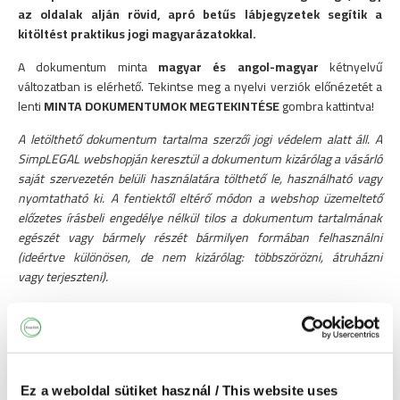
az oldalak alján rövid, apró betűs lábjegyzetek segítik a
kitöltést praktikus jogi magyarázatokkal.
A dokumentum minta
magyar és angol-magyar
kétnyelvű
változatban is elérhető. Tekintse meg a nyelvi verziók előnézetét a
lenti
MINTA DOKUMENTUMOK MEGTEKINTÉSE
gombra kattintva!
A letölthető dokumentum tartalma szerzői jogi védelem alatt áll. A
SimpLEGAL webshopján keresztül a dokumentum kizárólag a vásárló
saját szervezetén belüli használatára tölthető le, használható vagy
nyomtatható ki. A fentiektől eltérő módon a webshop üzemeltető
előzetes írásbeli engedélye nélkül tilos a dokumentum tartalmának
egészét vagy bármely részét bármilyen formában felhasználni
(ideértve különösen, de nem kizárólag: többszörözni, átruházni
vagy terjeszteni).
Címkék: Ingó adásvételi szerződés minta Adásvételi szerződés ingó
dolgokra Ingó adásvételi szerződés tartalma Adásvételi szerződés
ingatlanon kívüli dolgokra Adásvételi szerződés szabályai Adásvételi
szerződés minta letöltése Adásvételi szerződés minta doc
formátumban Ingó adásvételi szerződés szabályai Adásvételi
Ez a weboldal sütiket használ / This website uses