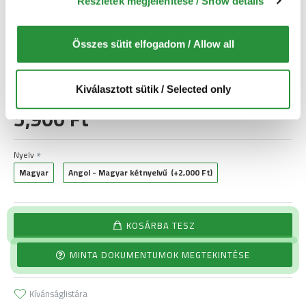
Részletek megjelenítése / Show details
Önnek.
Azonnal letölthető
Összes sütit elfogadom / Allow all
Kiválasztott sütik / Selected only
5,900 Ft
Nyelv
Magyar
Angol - Magyar kétnyelvű
(+2,000 Ft)
KOSÁRBA TESZ
MINTA DOKUMENTUMOK MEGTEKINTÉSE
Kívánságlistára