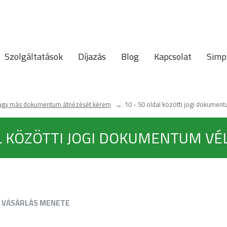
Szolgáltatások
Díjazás
Blog
Kapcsolat
Simp
agy más dokumentum átnézését kérem
10 - 50 oldal közötti jogi dokume
AL KÖZÖTTI JOGI DOKUMENTUM V
VÁSÁRLÁS MENETE