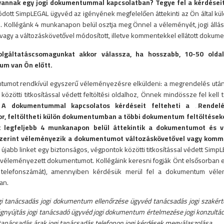
vannak egy jogi dokumentummal kapcsolatban? Tegye fel a kérdéseit
lódott SimpLEGAL ügyvéd az igényének megfelelően áttekinti az Ön által küld
. Kollégánk 4 munkanapon belül osztja meg Önnel a véleményét, jogi állás
vagy a változáskövetővel módosított, illetve kommentekkel ellátott dokum
olgáltatáscsomagunkat akkor válassza, ha hosszabb, 10-50 olda
m van Ön előtt.
umot rendkívül egyszerű véleményezésre elküldeni: a megrendelés után 
közötti titkosítással védett feltöltési oldalhoz, Önnek mindössze fel kell
.
A dokumentummal kapcsolatos kérdéseit felteheti a „Rende
or, feltöltheti külön dokumentumban a többi dokumentum feltöltésekor
k legfeljebb 4 munkanapon belül áttekintik a dokumentumot és vá
zerint véleményezik a dokumentumot változáskövetővel vagy komm
újabb linket egy biztonságos, végpontok közötti titkosítással védett SimpLE
 a véleményezett dokumentumot. Kollégáink keresni fogják Önt elsősorba
telefonszámát), amennyiben kérdésük merül fel a dokumentum vélem
an.
gi tanácsadás jogi dokumentum ellenőrzése ügyvéd tanácsadás jogi szakért
ségnyújtás jogi tanácsadó ügyvéd jogi dokumentum értelmezése jogi konzultá
 tanácsadás árak jogi tanácsadás telefonon jogi kérdések megválaszolása