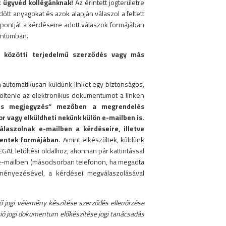
 ügyvéd kollégánknak!
Az érintett jogterületre
ött anyagokat és azok alapján válaszol a feltett
pontját a kérdéseire adott válaszok formájában
entumban.
l közötti terjedelmű szerződés vagy más
automatikusan küldünk linket egy biztonságos,
 töltenie az elektronikus dokumentumot a linken
lés megjegyzés” mezőben a megrendelés
 vagy elküldheti nekünk külön e-mailben is.
laszolnak e-mailben a kérdéseire, illetve
entek formájában.
Amint elkészültek, küldünk
GAL letöltési oldalhoz, ahonnan pár kattintással
n e-mailben (másodsorban telefonon, ha megadta
ényezésével, a kérdései megválaszolásával
ő jogi vélemény készítése szerződés ellenőrzése
ció jogi dokumentum előkészítése jogi tanácsadás