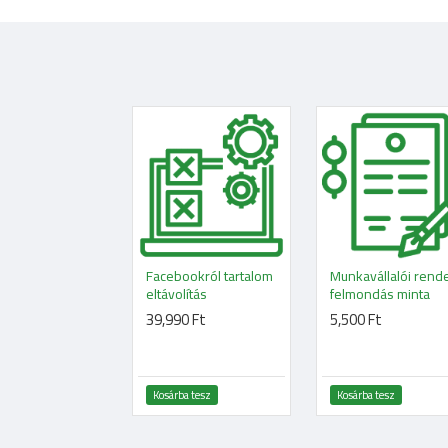
Facebookról tartalom
Munkavállalói rend
eltávolítás
felmondás minta
39,990 Ft
5,500 Ft
Kosárba tesz
Kosárba tesz