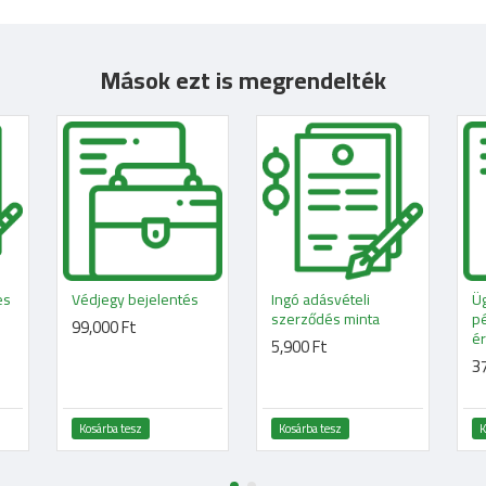
Mások ezt is megrendelték
es
Védjegy bejelentés
Ingó adásvételi
Üg
szerződés minta
p
99,000 Ft
é
5,900 Ft
37
Kosárba tesz
Kosárba tesz
K