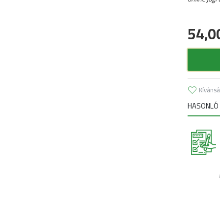
54,0
Kívánsá
HASONLÓ