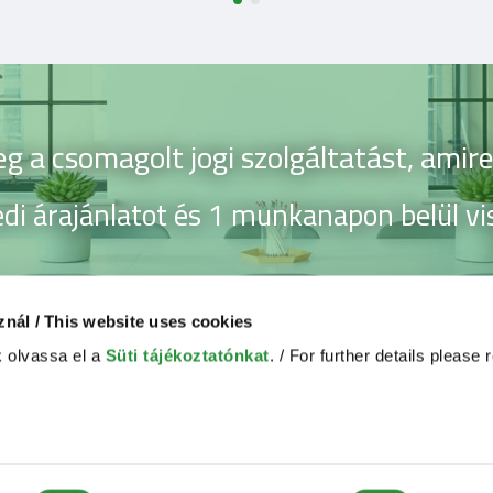
g a csomagolt jogi szolgáltatást, amir
di árajánlatot és 1 munkanapon belül vi
EGYEDI ÁRAJÁNLATOT KÉREK
znál / This website uses cookies
k olvassa el a
Süti tájékoztatónkat
. / For further details please
ségek
Vásárlási feltételek
Általános Szerződési Feltételek
Adatvédelmi Tájékoztató