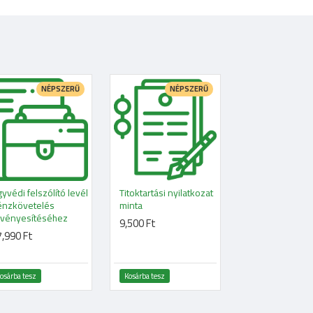
NÉPSZERŰ
NÉPSZERŰ
yvédi felszólító levél
Titoktartási nyilatkozat
Telefonos jogi
énzkövetelés
minta
konzultáció 48
rvényesítéséhez
belül (1 óra)
9,500 Ft
,990 Ft
39,000 Ft
osárba tesz
Kosárba tesz
Kosárba tesz