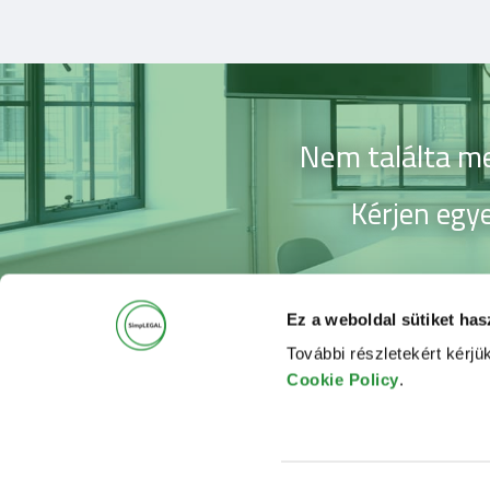
Nem találta me
Kérjen egye
Ez a weboldal sütiket has
További részletekért kérjü
Cookie Policy
.
Elérhető
Facebook
Kapcsolat
LinkedIn
Hozzájárulás