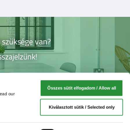
e szüksége van?
sszajelzünk!
Összes sütit elfogadom / Allow all
 read our
Kiválasztott sütik / Selected only
SimpLEGAL webshop fiók
Bejelentkezés