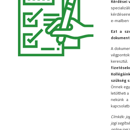
Kérdései 
specializá
kérdéseire
e-mailben 
Ezt a sz
dokumentu
A dokument
végpontok 
keresztül
fizetések
Kollégáin
szükség s
Önnek egy 
letöltheti
nekünk a 
kapcsolatb
Címkék: jo
jogi segít
online jogi