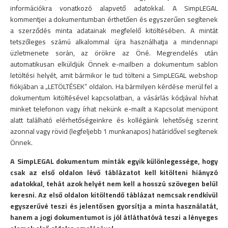
információkra vonatkozó alapvető adatokkal. A SimpLEGAL
kommentjei a dokumentumban érthetően és egyszerűen segítenek
a szerződés minta adatainak megfelelő kitöltésében. A mintát
tetszőleges számú alkalommal újra használhatja a mindennapi
üzletmenete során, az örökre az Öné. Megrendelés után
automatikusan elküldjük Önnek e-mailben a dokumentum sablon
letöltési helyét, amit bármikor le tud tölteni a SimpLEGAL webshop
fiókjában a „LETÖLTÉSEK” oldalon. Ha bármilyen kérdése merül fel a
dokumentum kitöltésével kapcsolatban, a vásárlás kódjával hívhat
minket telefonon vagy írhat nekünk e-mailt a Kapcsolat menüpont
alatt található elérhetőségeinkre és kollégáink lehetőség szerint
azonnal vagy rövid (legfeljebb 1 munkanapos) határidővel segítenek
Önnek.
A SimpLEGAL dokumentum minták egyik különlegessége, hogy
csak az első oldalon lévő táblázatot kell kitölteni hiányzó
adatokkal, tehát azok helyét nem kell a hosszú szövegen belül
keresni. Az első oldalon kitöltendő táblázat nemcsak rendkívül
egyszerűvé teszi és jelentősen gyorsítja a minta használatát,
hanem a jogi dokumentumot is jól átláthatóvá teszi a lényeges