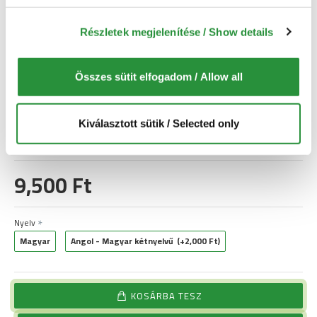
dokumentum kitöltésével kapcsolatban, a vásárlás kódjával hívhat
minket telefonon vagy írhat nekünk e-mailt a Kapcsolat menüpont
Részletek megjelenítése / Show details
alatt található elérhetőségeinkre és kollégáink lehetőség szerint
azonnal vagy rövid (legfeljebb 1 munkanapos) határidővel segítenek
Önnek.
Összes sütit elfogadom / Allow all
Azonnal letölthető
Kiválasztott sütik / Selected only
9,500 Ft
Nyelv
Magyar
Angol - Magyar kétnyelvű
(+2,000 Ft)
KOSÁRBA TESZ