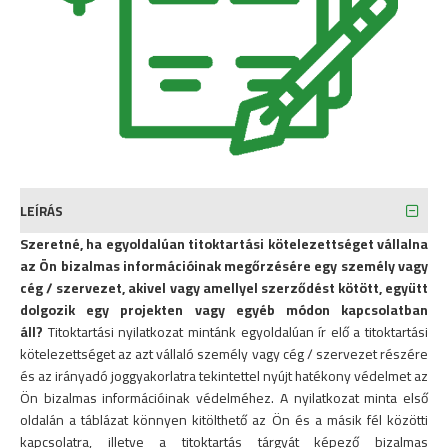
LEÍRÁS
Szeretné, ha egyoldalúan titoktartási kötelezettséget vállalna
az Ön bizalmas információinak megőrzésére egy személy vagy
cég / szervezet, akivel vagy amellyel szerződést kötött, együtt
dolgozik egy projekten vagy egyéb módon kapcsolatban
áll?
Titoktartási nyilatkozat mintánk egyoldalúan ír elő a titoktartási
kötelezettséget az azt vállaló személy vagy cég / szervezet részére
és az irányadó joggyakorlatra tekintettel nyújt hatékony védelmet az
Ön bizalmas információinak védelméhez. A nyilatkozat minta első
oldalán a táblázat könnyen kitölthető az Ön és a másik fél közötti
kapcsolatra, illetve a titoktartás tárgyát képező bizalmas