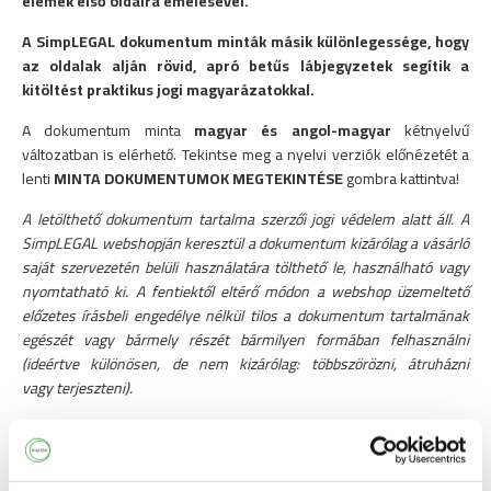
elemek első oldalra emelésével.
A SimpLEGAL dokumentum minták másik különlegessége, hogy
az oldalak alján rövid, apró betűs lábjegyzetek segítik a
kitöltést praktikus jogi magyarázatokkal.
A dokumentum minta
magyar és angol-magyar
kétnyelvű
változatban is elérhető. Tekintse meg a nyelvi verziók előnézetét a
lenti
MINTA DOKUMENTUMOK MEGTEKINTÉSE
gombra kattintva!
A letölthető dokumentum tartalma szerzői jogi védelem alatt áll. A
SimpLEGAL webshopján keresztül a dokumentum kizárólag a vásárló
saját szervezetén belüli használatára tölthető le, használható vagy
nyomtatható ki. A fentiektől eltérő módon a webshop üzemeltető
előzetes írásbeli engedélye nélkül tilos a dokumentum tartalmának
egészét vagy bármely részét bármilyen formában felhasználni
(ideértve különösen, de nem kizárólag: többszörözni, átruházni
vagy terjeszteni).
Címkék: Titoktartási nyilatkozat minta Titoktartási nyilatkozat
tartalma Titoktartási nyilatkozat formája Titoktartási nyilatkozat
gyakori kérdések Titoktartási nyilatkozat és szellemi tulajdon