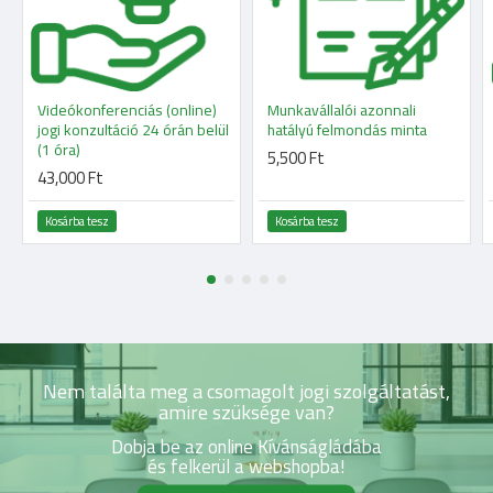
Videókonferenciás (online)
Munkavállalói azonnali
jogi konzultáció 24 órán belül
hatályú felmondás minta
(1 óra)
5,500 Ft
43,000 Ft
Kosárba tesz
Kosárba tesz
Nem találta meg a csomagolt jogi szolgáltatást,
amire szüksége van?
Dobja be az online Kívánságládába
és felkerül a webshopba!