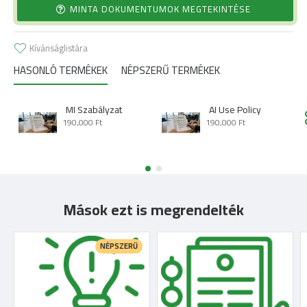
MINTA DOKUMENTUMOK MEGTEKINTÉSE
Kívánságlistára
HASONLÓ TERMÉKEK
NÉPSZERŰ TERMÉKEK
MI Szabályzat
AI Use Policy
190,000 Ft
190,000 Ft
Mások ezt is megrendelték
NÉPSZERŰ