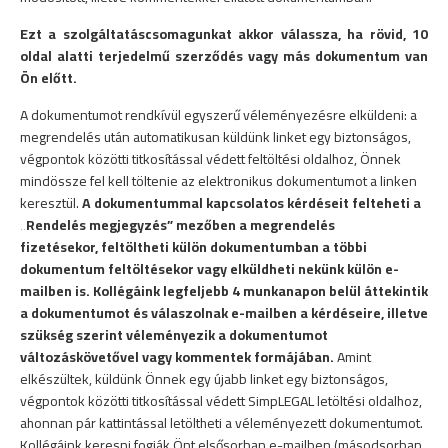
Ezt a szolgáltatáscsomagunkat akkor válassza, ha rövid, 10
oldal alatti terjedelmű szerződés vagy más dokumentum van
Ön előtt.
A dokumentumot rendkívül egyszerű véleményezésre elküldeni: a
megrendelés után automatikusan küldünk linket egy biztonságos,
végpontok közötti titkosítással védett feltöltési oldalhoz, Önnek
mindössze fel kell töltenie az elektronikus dokumentumot a linken
keresztül.
A dokumentummal kapcsolatos kérdéseit felteheti a
„Rendelés megjegyzés” mezőben a megrendelés
fizetésekor, feltöltheti külön dokumentumban a többi
dokumentum feltöltésekor vagy elküldheti nekünk külön e-
mailben is. Kollégáink legfeljebb 4 munkanapon belül áttekintik
a dokumentumot és válaszolnak e-mailben a kérdéseire, illetve
szükség szerint véleményezik a dokumentumot
változáskövetővel vagy kommentek formájában.
Amint
elkészültek, küldünk Önnek egy újabb linket egy biztonságos,
végpontok közötti titkosítással védett SimpLEGAL letöltési oldalhoz,
ahonnan pár kattintással letöltheti a véleményezett dokumentumot.
Kollégáink keresni fogják Önt elsősorban e-mailben (másodsorban