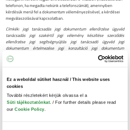
telefonon, ha megadta nekünk a telefonszámát), amennyiben
kérdésük merül fel a dokumentum véleményezésével, a kérdései
megválaszolásával kapcsolatban.
Címkék: jogi tanácsadás jogi dokumentum ellenőrzése ügyvéd
tanácsadás jogi szakértő jogi vélemény készítése szerződés
ellenőrzése jogi segítségnyújtás jogi tanácsadó ügyvéd jogi
dokumentum értelmezése jogi konzultáció jogi dokumentum
előkészítése jogi tanácsadás online jogi tanácsadás árak jogi
tanácsadás telefonon jogi kérdések megválaszolása
Ez a weboldal sütiket használ / This website uses
cookies
VÁSÁRLÁS MENETE
További részletekért kérjük olvassa el a
Süti tájékoztatónkat
. / For further details please read
A fizetési folyamat során a „Rendelés megjegyzés” ablak
kitöltésével külön is tud üzenni kollégáinknak, ha a dokumentum jogi
our
Cookie Policy
.
véleményezését kifejezetten bizonyos szempont vagy
szempontok alapján, esetleg konkrét kérdések mentén kéri.
Kollégáink keresni fogják Önt elsősorban e-mailben (másodsorban
Hozzájárulás