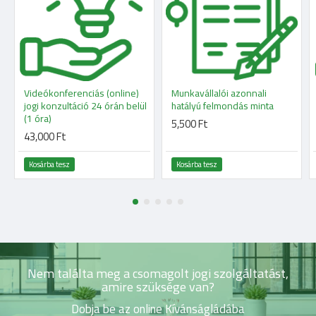
Videókonferenciás (online)
Munkavállalói azonnali
jogi konzultáció 24 órán belül
hatályú felmondás minta
(1 óra)
5,500 Ft
43,000 Ft
Kosárba tesz
Kosárba tesz
Nem találta meg a csomagolt jogi szolgáltatást,
amire szüksége van?
Dobja be az online Kívánságládába