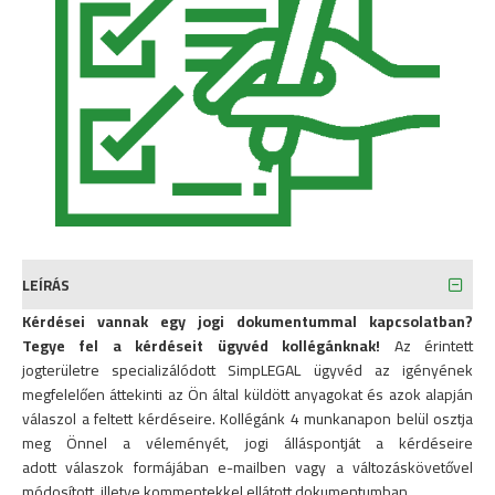
LEÍRÁS
Kérdései vannak egy jogi dokumentummal kapcsolatban?
Tegye fel a kérdéseit ügyvéd kollégánknak!
Az érintett
jogterületre specializálódott SimpLEGAL ügyvéd az igényének
megfelelően áttekinti az Ön által küldött anyagokat és azok alapján
válaszol a feltett kérdéseire. Kollégánk 4 munkanapon belül osztja
meg Önnel a véleményét, jogi álláspontját a kérdéseire
adott válaszok formájában e-mailben vagy a változáskövetővel
módosított, illetve kommentekkel ellátott dokumentumban.