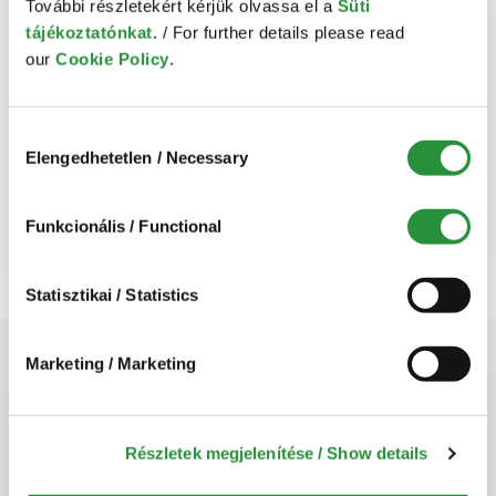
További részletekért kérjük olvassa el a
Süti
tájékoztatónkat
. / For further details please read
our
Cookie Policy
.
Hozzájárulás
Elengedhetetlen / Necessary
kiválasztása
Zoom
Microsoft
Google
Teams
Meet
Funkcionális / Functional
Statisztikai / Statistics
Marketing / Marketing
How can we help?
Let us know what legal issues we can help you
Részletek megjelenítése / Show details
with!