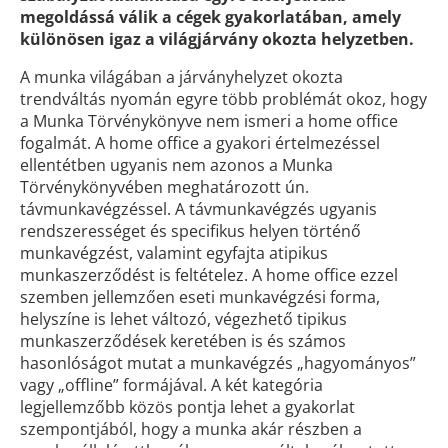
megoldássá válik a cégek gyakorlatában, amely
különösen igaz a világjárvány okozta helyzetben.
A munka világában a járványhelyzet okozta
trendváltás nyomán egyre több problémát okoz, hogy
a Munka Törvénykönyve nem ismeri a home office
fogalmát. A home office a gyakori értelmezéssel
ellentétben ugyanis nem azonos a Munka
Törvénykönyvében meghatározott ún.
távmunkavégzéssel. A távmunkavégzés ugyanis
rendszerességet és specifikus helyen történő
munkavégzést, valamint egyfajta atipikus
munkaszerződést is feltételez. A home office ezzel
szemben jellemzően eseti munkavégzési forma,
helyszíne is lehet változó, végezhető tipikus
munkaszerződések keretében is és számos
hasonlóságot mutat a munkavégzés „hagyományos”
vagy „offline” formájával. A két kategória
legjellemzőbb közös pontja lehet a gyakorlat
szempontjából, hogy a munka akár részben a