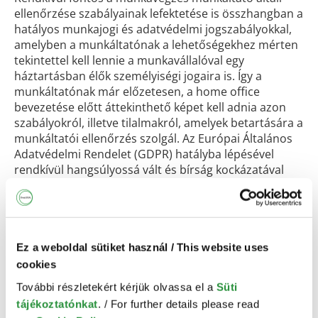
ellenőrzése szabályainak lefektetése is összhangban a
hatályos munkajogi és adatvédelmi jogszabályokkal,
amelyben a munkáltatónak a lehetőségekhez mérten
tekintettel kell lennie a munkavállalóval egy
háztartásban élők személyiségi jogaira is. Így a
munkáltatónak már előzetesen, a home office
bevezetése előtt áttekinthető képet kell adnia azon
szabályokról, illetve tilalmakról, amelyek betartására a
munkáltatói ellenőrzés szolgál. Az Európai Általános
Adatvédelmi Rendelet (GDPR) hatályba lépésével
rendkívül hangsúlyossá vált és bírság kockázatával
fenyeget, ha a munkáltató által alkalmazott
ellenőrzési megoldásokról és lépésekről, valamint az
ellenőrzés során kezelt adatok köréről a munkavállaló
nem kap előzetesen megfelelő tájékoztatást.
Ez a weboldal sütiket használ / This website uses
A XXI. századi munka világában a home office
cookies
szabályzatban kifejezetten javasolt a betartandó
További részletekért kérjük olvassa el a
Süti
kibervédelmi, adatbiztonsági szabályokra és jó
tájékoztatónkat
. / For further details please read
gyakorlatokra is kitérni. A munkáltató saját üzleti