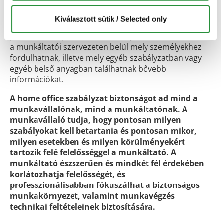
Javasolt a home office szabályzatban arra is kitérni,
Kiválasztott sütik / Selected only
hogy a munkavállalók az esetleges kérdéseikkel,
panaszaikkal, problémáikkal melyik területhez, illetve
a munkáltatói szervezeten belül mely személyekhez
fordulhatnak, illetve mely egyéb szabályzatban vagy
egyéb belső anyagban találhatnak bővebb
információkat.
A home office szabályzat biztonságot ad mind a
munkavállalónak, mind a munkáltatónak. A
munkavállaló tudja, hogy pontosan milyen
szabályokat kell betartania és pontosan mikor,
milyen esetekben és milyen körülményekért
tartozik felé felelősséggel a munkáltató. A
munkáltató észszerűen és mindkét fél érdekében
korlátozhatja felelősségét, és
professzionálisabban fókuszálhat a biztonságos
munkakörnyezet, valamint munkavégzés
technikai feltételeinek biztosítására.