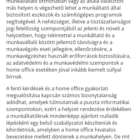
munkavállaló otthonában vagy az általa választott
más helyen is végezhető lehet a munkáltató által
biztosított eszközök és számítógépes programok
segítségével. A nehézséget, illetve a tisztázatlanságot
jogi felelősség szempontjából az jelenti és növeli a
helyzetben, hogy tekintettel a munkáltató és a
munkavállaló közötti jellemző távolságra és a
munkavégzés eseti jellegére, ellenőrzésére, a
munkavégzéshez használt erőforrások biztosítására,
az adatvédelmi és a munkavédelmi szempontok a
home office esetében jóval inkább kiemelt súllyal
bírnak.
A fenti kérdések és a home office gyakorlati
megvalósítása kapcsán számos bizonytalanság
adódhat, amelyek túlmutatnak a puszta informatikai
szempontokon, ezért a helyzet rendezése érdekében
a munkáltatóknak mindenképp ajánlott nulladik
lépésként egy belső szabályzatot készíteniük és
kihirdetniük, amelyben a home office hivatalos
bevezetése mellett döntenek a munkahelyen. De mit