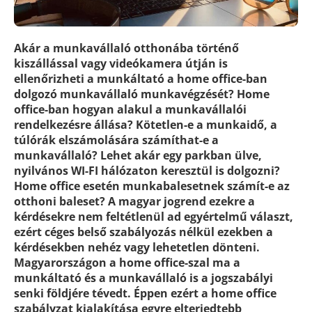
Akár a munkavállaló otthonába történő
kiszállással vagy videókamera útján is
ellenőrizheti a munkáltató a home office-ban
dolgozó munkavállaló munkavégzését? Home
office-ban hogyan alakul a munkavállalói
rendelkezésre állása? Kötetlen-e a munkaidő, a
túlórák elszámolására számíthat-e a
munkavállaló? Lehet akár egy parkban ülve,
nyilvános WI-FI hálózaton keresztül is dolgozni?
Home office esetén munkabalesetnek számít-e az
otthoni baleset? A magyar jogrend ezekre a
kérdésekre nem feltétlenül ad egyértelmű választ,
ezért céges belső szabályozás nélkül ezekben a
kérdésekben nehéz vagy lehetetlen dönteni.
Magyarországon a home office-szal ma a
munkáltató és a munkavállaló is a jogszabályi
senki földjére tévedt. Éppen ezért a home office
szabályzat kialakítása egyre elterjedtebb