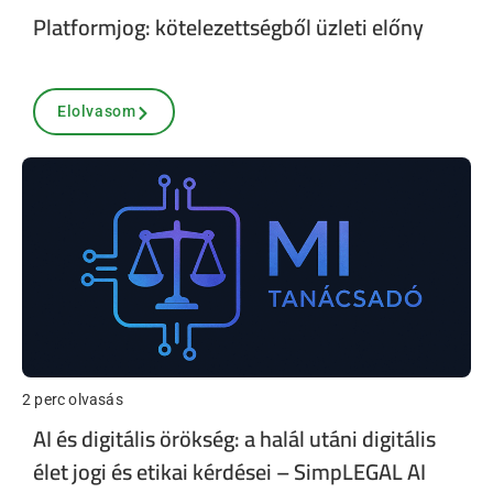
Platformjog: kötelezettségből üzleti előny
Elolvasom
2 perc olvasás
AI és digitális örökség: a halál utáni digitális
élet jogi és etikai kérdései – SimpLEGAL AI