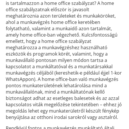
is tartalmazzon a home office szabályzat? A home
office szabályzatnak először is javasolt
meghatároznia azon területeket és munkaköröket,
ahol a munkavégzés home office keretében
folytatható, valamint a munkaidő azon tartalmát,
amely home office-ban végezhető. Kulcsfontosságú
emellett, hogy a home office szabályzat
meghatározza a munkavégzéshez használható
eszközök és programok körét, valamint, hogy a
munkavállaló pontosan milyen módon tartsa a
kapcsolatot a munkáltatóval és a munkatársakkal
munkavégzés céljából (kereshetik-e például éjjel 1-kor
WhatsAppon). A home office-ban való munkavégzés
pontos munkaterületének lehatárolása mind a
munkavállalónak, mind a munkáltatónak kellő
biztonságot adhat az esetleges balesetek és az azzal
kapcsolatos viták megelőzése tekintetében – ehhez jó
megoldás lehet egy munkaterületről készült fénykép
benyújtása az otthoni irodai sarokról vagy asztalról.
Rendkívül fontos a munkavégzés munkáltató általi