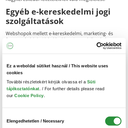
Egyéb e-kereskedelmi jogi
szolgáltatások
Webshopok mellett e-kereskedelmi, marketing- és
fogyasztóvédelmi kérdésekben is rendelkezésére
állunk. Tapasztalt ügyvédjeink segítenek például:
Online promóciók jogi támogatásában
(játékszabályzatok, adatvédelmi tájékoztatók
Ez a weboldal sütiket használ / This website uses
készítése)
cookies
Fogyasztóvédelmi vagy adatvédelmi hatóság
előtti képviseletben
További részletekért kérjük olvassa el a
Süti
Speciális ágazatok (pl. ételkiszállítás, gyógyászati
tájékoztatónkat
. / For further details please read
segédeszközök, szépségápolás, digitális
our
Cookie Policy
.
tartalmak, edtech, fintech szolgáltatók) jogi
támogatásában
Hozzájárulás
Az online platformok és digitális szolgáltatások
Elengedhetetlen / Necessary
kiválasztása
működését ma már nemcsak a fogyasztóvédelmi és