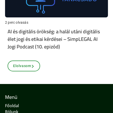
2 perc olvasás
AI és digitális örökség: a halál utáni digitális
élet jogi és etikai kérdései – SimpLEGAL AI
Jogi Podcast (10. epizód)
Elolvasom
Menü
Főoldal
Rólunk