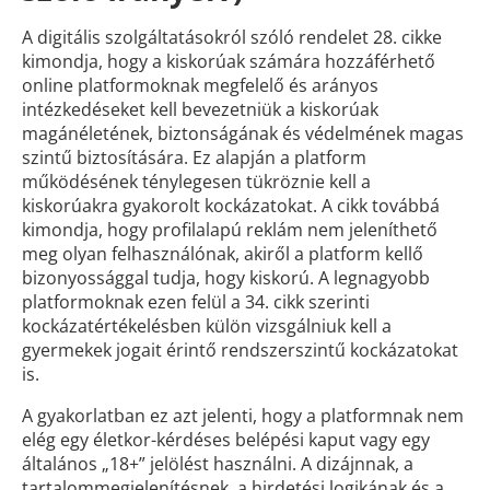
A digitális szolgáltatásokról szóló rendelet 28. cikke
kimondja, hogy a kiskorúak számára hozzáférhető
online platformoknak megfelelő és arányos
intézkedéseket kell bevezetniük a kiskorúak
magánéletének, biztonságának és védelmének magas
szintű biztosítására. Ez alapján a platform
működésének ténylegesen tükröznie kell a
kiskorúakra gyakorolt kockázatokat. A cikk továbbá
kimondja, hogy profilalapú reklám nem jeleníthető
meg olyan felhasználónak, akiről a platform kellő
bizonyossággal tudja, hogy kiskorú. A legnagyobb
platformoknak ezen felül a 34. cikk szerinti
kockázatértékelésben külön vizsgálniuk kell a
gyermekek jogait érintő rendszerszintű kockázatokat
is.
A gyakorlatban ez azt jelenti, hogy a platformnak nem
elég egy életkor-kérdéses belépési kaput vagy egy
általános „18+” jelölést használni. A dizájnnak, a
tartalommegjelenítésnek, a hirdetési logikának és a