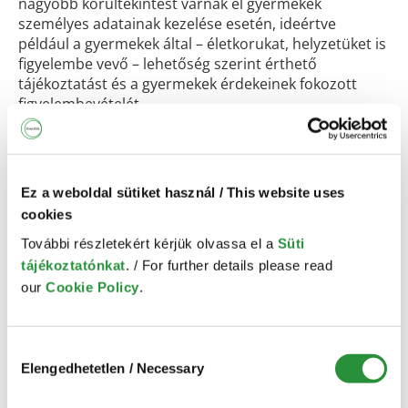
nagyobb körültekintést várnak el gyermekek
személyes adatainak kezelése esetén, ideértve
például a gyermekek által – életkorukat, helyzetüket is
figyelembe vevő – lehetőség szerint érthető
tájékoztatást és a gyermekek érdekeinek fokozott
figyelembevételét.
AI Act (Mesterséges
Intelligencia Rendelet)
Ez a weboldal sütiket használ / This website uses
Az AI Act kockázatalapú szemléletet és alapjogi
cookies
védelmet ír elő az mesterséges intelligencia
További részletekért kérjük olvassa el a
Süti
rendszerekre. Ha egy platform MI-alapú
tájékoztatónkat
. / For further details please read
ajánlórendszert, chatbotot, moderálási eszközt vagy
our
Cookie Policy
.
életkor-becslést használ, ezek a funkciók külön
kockázati megközelítést igényelnek.
A
Bizottság 2025-ös, a kiskorúak védelméről szóló
Hozzájárulás
iránymutatásai
is azt hangsúlyozzák, hogy a
Elengedhetetlen / Necessary
kiválasztása
platformoknak biztonságosabb alapbeállításokat,