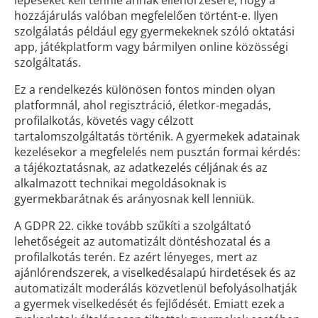
lépéseket kell tennie annak ellenőrzésére, hogy a
hozzájárulás valóban megfelelően történt-e. Ilyen
szolgálatás például egy gyermekeknek szóló oktatási
app, játékplatform vagy bármilyen online közösségi
szolgáltatás.
Ez a rendelkezés különösen fontos minden olyan
platformnál, ahol regisztráció, életkor-megadás,
profilalkotás, követés vagy célzott
tartalomszolgáltatás történik. A gyermekek adatainak
kezelésekor a megfelelés nem pusztán formai kérdés:
a tájékoztatásnak, az adatkezelés céljának és az
alkalmazott technikai megoldásoknak is
gyermekbarátnak és arányosnak kell lenniük.
A GDPR 22. cikke tovább szűkíti a szolgáltató
lehetőségeit az automatizált döntéshozatal és a
profilalkotás terén. Ez azért lényeges, mert az
ajánlórendszerek, a viselkedésalapú hirdetések és az
automatizált moderálás közvetlenül befolyásolhatják
a gyermek viselkedését és fejlődését. Emiatt ezek a