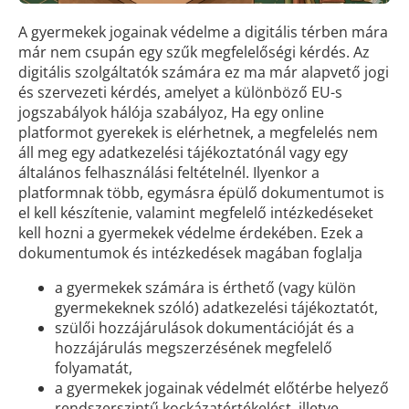
A gyermekek jogainak védelme a digitális térben mára
már nem csupán egy szűk megfelelőségi kérdés. Az
digitális szolgáltatók számára ez ma már alapvető jogi
és szervezeti kérdés, amelyet a különböző EU-s
jogszabályok hálója szabályoz, Ha egy online
platformot gyerekek is elérhetnek, a megfelelés nem
áll meg egy adatkezelési tájékoztatónál vagy egy
általános felhasználási feltételnél. Ilyenkor a
platformnak több, egymásra épülő dokumentumot is
el kell készítenie, valamint megfelelő intézkedéseket
kell hozni a gyermekek védelme érdekében. Ezek a
dokumentumok és intézkedések magában foglalja
a gyermekek számára is érthető (vagy külön
gyermekeknek szóló) adatkezelési tájékoztatót,
szülői hozzájárulások dokumentációját és a
hozzájárulás megszerzésének megfelelő
folyamatát,
a gyermekek jogainak védelmét előtérbe helyező
rendszerszintű kockázatértékelést, illetve