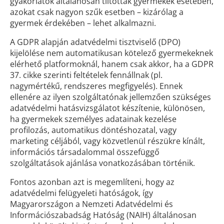
gyakorlatok általánosan tiltottak gyermekek esetében,
azokat csak nagyon szűk esetben – kizárólag a
gyermek érdekében – lehet alkalmazni.
A GDPR alapján adatvédelmi tisztviselő (DPO)
kijelölése nem automatikusan kötelező gyermekeknek
elérhető platformoknál, hanem csak akkor, ha a GDPR
37. cikke szerinti feltételek fennállnak (pl.
nagymértékű, rendszeres megfigyelés). Ennek
ellenére az ilyen szolgáltatónak jellemzően szükséges
adatvédelmi hatásvizsgálatot készítenie, különösen,
ha gyermekek személyes adatainak kezelése
profilozás, automatikus döntéshozatal, vagy
marketing céljából, vagy közvetlenül részükre kínált,
információs társadalommal összefüggő
szolgáltatások ajánlása vonatkozásában történik.
Fontos azonban azt is megemlíteni, hogy az
adatvédelmi felügyeleti hatóságok, így
Magyarországon a Nemzeti Adatvédelmi és
Információszabadság Hatóság (NAIH) általánosan