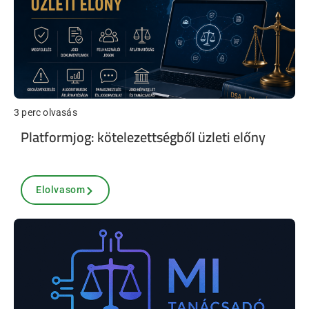
3 perc olvasás
Platformjog: kötelezettségből üzleti előny
Elolvasom