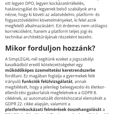
ott legyen DPO, legyen kockázatértékelés,
hatásvizsgálat és legyenek belső szabályok arra
nézve, hogy ki követi az adatvédelmi, platform- és
fogyasztóvédelmi követelményeket, ki felel azok
megfelelő alkalmazásáért. Ezt érdemes nem utólagos
korrekcióként, hanem a platform teljes jogi és
technikai architektúrájának részeként kezelni.
Mikor forduljon hozzánk?
A SimpLEGAL-nél segítünk ezeket a jogszabályi
kavalkádból eredő kötelezettségeket egy
működőképes üzemeltetési keretrendszerbe
fordítani. Ez magában foglalja a gyermekek felé
irányuló
funkciók felülvizsgálatát
, annak
megítélését, hogy a jelenlegi beleegyezési és életkor-
ellenőrzési gyakorlatok megfelelnek-e a GDPR 8.
cikkének, az automatizált döntéshozatal elemzését a
GDPR 22. cikke alapján, valamint a
platformkockázati felmérések összehangolását
a