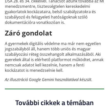
DSA 28. és 34. cikkeivel. Tanácsot adunk továbbá az MI
menedzsmentre, tisztességtelen kereskedelmi
gyakorlatok kockázataira, belső szabályzatokra és
szabályozó és felügyeleti hatóságoknak szóló
dokumentációra vonatkozóan is.
Záró gondolat
A gyermekek digitális védelme ma már nem egyetlen
jogszabályból áll, hanem több uniós és magyar
szabályozási réteg összehangolt alkalmazásából. Aki
gyerekek által is elérhető platformot működtet, annak
nemcsak adatot kell kezelnie, hanem a fenti
kockázatot is menedzselnie kell.
Az illusztráció Google Gemini használatával készült.
További cikkek a témában